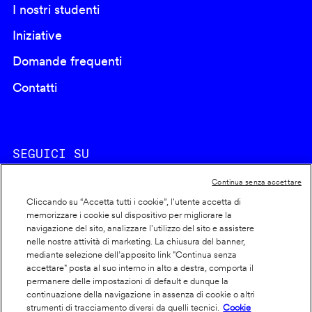
I nostri studenti
Iniziative
Domande frequenti
Contatti
SEGUICI SU
Continua senza accettare
Cliccando su “Accetta tutti i cookie”, l'utente accetta di
memorizzare i cookie sul dispositivo per migliorare la
navigazione del sito, analizzare l'utilizzo del sito e assistere
nelle nostre attività di marketing. La chiusura del banner,
Footer
Cookie policy
mediante selezione dell’apposito link "Continua senza
accettare" posta al suo interno in alto a destra, comporta il
info
Dichiarazione di accessibilità
permanere delle impostazioni di default e dunque la
Privacy
continuazione della navigazione in assenza di cookie o altri
strumenti di tracciamento diversi da quelli tecnici.
Cookie