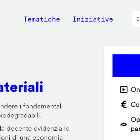
Main
Tematiche
Iniziative
navigation
teriali
On
Co
endere i fondamentali
biodegradabili.
Op
 la docente evidenzia lo
pa
zioni di una economia