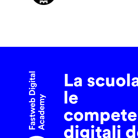
La scuol
le
compete
digitali d