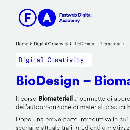
Salta
al
contenuto
principale
Briciole
Home
Digital Creativity
BioDesign – Biomateriali
di
Digital Creativity
pane
BioDesign – Bioma
Il corso
Biomateriali
ti permette di appr
dell’autoproduzione di materiali plastici 
Dopo una breve parte introduttiva in cui
scenario attuale tra ingredienti e motiva