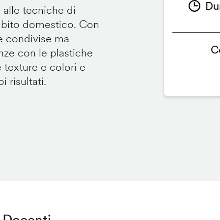
Du
 alle tecniche di
ambito domestico. Con
te condivise ma
C
renze con le plastiche
e texture e colori e
 risultati.
Docenti