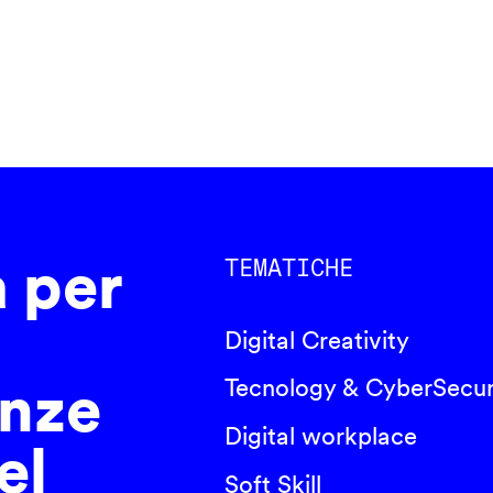
a per
TEMATICHE
Digital Creativity
nze
Tecnology & CyberSecur
Digital workplace
el
Soft Skill