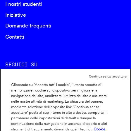
I nostri studenti
Iniziative
Domande frequenti
Contatti
SEGUICI SU
Continua senza accettare
Cliccando su “Accetta tutti i cookie”, l'utente accetta di
memorizzare i cookie sul dispositivo per migliorare la
navigazione del sito, analizzare l'utilizzo del sito e assistere
nelle nostre attività di marketing. La chiusura del banner,
Footer
Cookie policy
mediante selezione dell’apposito link "Continua senza
accettare" posta al suo interno in alto a destra, comporta il
info
Dichiarazione di accessibilità
permanere delle impostazioni di default e dunque la
Privacy
continuazione della navigazione in assenza di cookie o altri
strumenti di tracciamento diversi da quelli tecnici.
Cookie