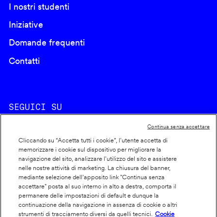
I nostri studenti
Iniziative
Domande frequenti
Contatti
SEGUICI SU
Continua senza accettare
Cliccando su “Accetta tutti i cookie”, l'utente accetta di
memorizzare i cookie sul dispositivo per migliorare la
navigazione del sito, analizzare l'utilizzo del sito e assistere
nelle nostre attività di marketing. La chiusura del banner,
Footer
Cookie policy
mediante selezione dell’apposito link "Continua senza
accettare" posta al suo interno in alto a destra, comporta il
info
Dichiarazione di accessibilità
permanere delle impostazioni di default e dunque la
Privacy
continuazione della navigazione in assenza di cookie o altri
strumenti di tracciamento diversi da quelli tecnici.
Cookie