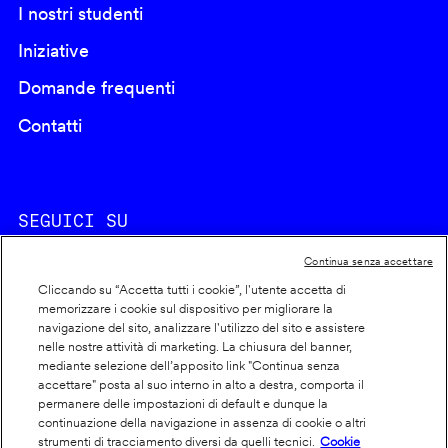
I nostri studenti
Iniziative
Domande frequenti
Contatti
SEGUICI SU
Continua senza accettare
Cliccando su “Accetta tutti i cookie”, l'utente accetta di
memorizzare i cookie sul dispositivo per migliorare la
navigazione del sito, analizzare l'utilizzo del sito e assistere
nelle nostre attività di marketing. La chiusura del banner,
Footer
Cookie policy
mediante selezione dell’apposito link "Continua senza
accettare" posta al suo interno in alto a destra, comporta il
info
Dichiarazione di accessibilità
permanere delle impostazioni di default e dunque la
Privacy
continuazione della navigazione in assenza di cookie o altri
strumenti di tracciamento diversi da quelli tecnici.
Cookie