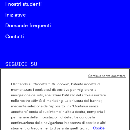
I nostri studenti
Iniziative
Domande frequenti
Contatti
SEGUICI SU
Continua senza accettare
Cliccando su “Accetta tutti i cookie”, l'utente accetta di
memorizzare i cookie sul dispositivo per migliorare la
navigazione del sito, analizzare l'utilizzo del sito e assistere
nelle nostre attività di marketing. La chiusura del banner,
Footer
Cookie policy
mediante selezione dell’apposito link "Continua senza
accettare" posta al suo interno in alto a destra, comporta il
info
Dichiarazione di accessibilità
permanere delle impostazioni di default e dunque la
Privacy
continuazione della navigazione in assenza di cookie o altri
strumenti di tracciamento diversi da quelli tecnici.
Cookie