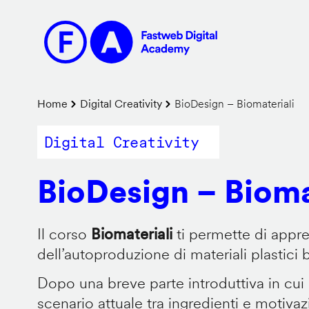
Salta
al
contenuto
principale
Briciole
Home
Digital Creativity
BioDesign – Biomateriali
di
Digital Creativity
pane
BioDesign – Bioma
Il corso
Biomateriali
ti permette di appr
dell’autoproduzione di materiali plastici 
Dopo una breve parte introduttiva in cui
scenario attuale tra ingredienti e motiva