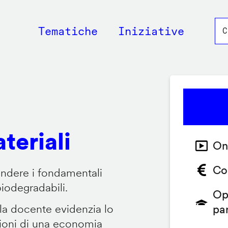
Main
Tematiche
Iniziative
navigation
teriali
On
Co
endere i fondamentali
biodegradabili.
Op
 la docente evidenzia lo
pa
zioni di una economia