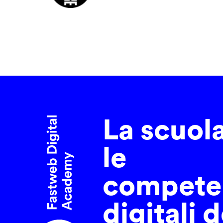
La scuol
le
compete
digitali d