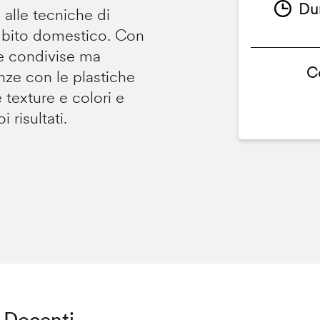
Du
 alle tecniche di
ambito domestico. Con
te condivise ma
C
renze con le plastiche
e texture e colori e
 risultati.
Docenti