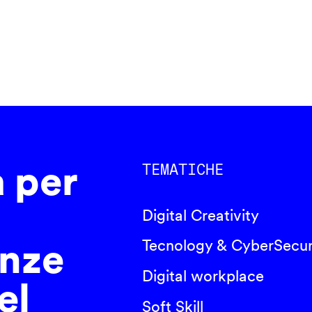
a per
TEMATICHE
Digital Creativity
nze
Tecnology & CyberSecur
Digital workplace
el
Soft Skill