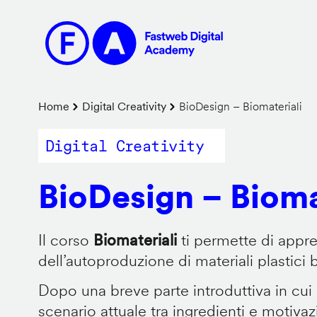
Salta
al
contenuto
principale
Briciole
Home
Digital Creativity
BioDesign – Biomateriali
di
Digital Creativity
pane
BioDesign – Bioma
Il corso
Biomateriali
ti permette di appr
dell’autoproduzione di materiali plastici 
Dopo una breve parte introduttiva in cui
scenario attuale tra ingredienti e motiva