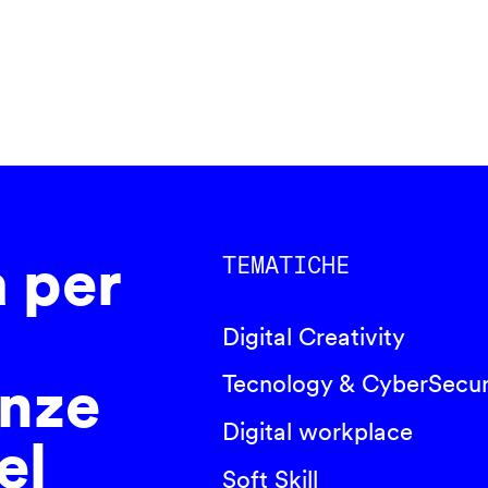
a per
TEMATICHE
Digital Creativity
nze
Tecnology & CyberSecur
Digital workplace
el
Soft Skill