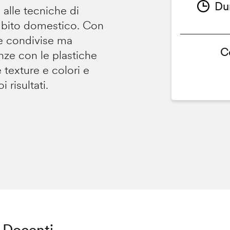
Du
 alle tecniche di
ambito domestico. Con
te condivise ma
C
renze con le plastiche
e texture e colori e
 risultati.
Docenti