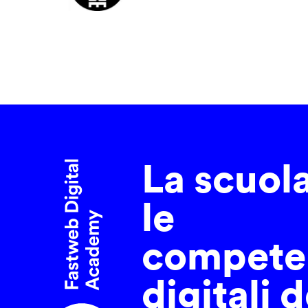
La scuol
le
compete
digitali d