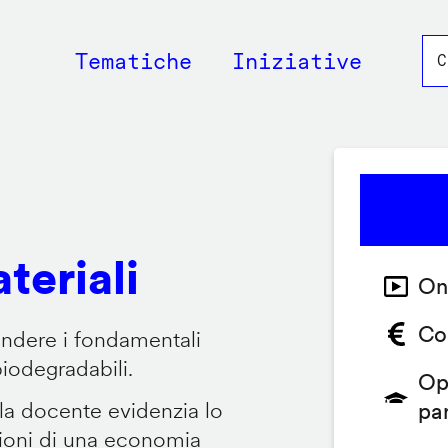
Main
Tematiche
Iniziative
navigation
teriali
On
Co
endere i fondamentali
biodegradabili.
Op
 la docente evidenzia lo
pa
zioni di una economia