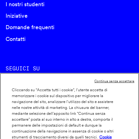
I nostri studenti
Iniziative
Domande frequenti
Contatti
SEGUICI SU
Continua senza accettare
Cliccando su “Accetta tutti i cookie”, l'utente accetta di
memorizzare i cookie sul dispositivo per migliorare la
navigazione del sito, analizzare l'utilizzo del sito e assistere
nelle nostre attività di marketing. La chiusura del banner,
Footer
Cookie policy
mediante selezione dell’apposito link "Continua senza
accettare" posta al suo interno in alto a destra, comporta il
info
Dichiarazione di accessibilità
permanere delle impostazioni di default e dunque la
Privacy
continuazione della navigazione in assenza di cookie o altri
strumenti di tracciamento diversi da quelli tecnici.
Cookie