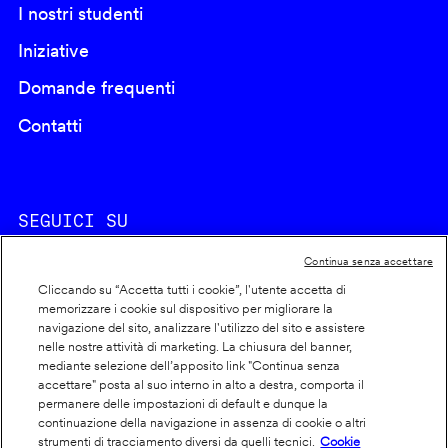
I nostri studenti
Iniziative
Domande frequenti
Contatti
SEGUICI SU
Continua senza accettare
Cliccando su “Accetta tutti i cookie”, l'utente accetta di
memorizzare i cookie sul dispositivo per migliorare la
navigazione del sito, analizzare l'utilizzo del sito e assistere
nelle nostre attività di marketing. La chiusura del banner,
Footer
Cookie policy
mediante selezione dell’apposito link "Continua senza
accettare" posta al suo interno in alto a destra, comporta il
info
Dichiarazione di accessibilità
permanere delle impostazioni di default e dunque la
Privacy
continuazione della navigazione in assenza di cookie o altri
strumenti di tracciamento diversi da quelli tecnici.
Cookie