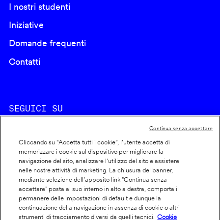
I nostri studenti
Iniziative
Domande frequenti
Contatti
SEGUICI SU
Continua senza accettare
Cliccando su “Accetta tutti i cookie”, l'utente accetta di
memorizzare i cookie sul dispositivo per migliorare la
navigazione del sito, analizzare l'utilizzo del sito e assistere
nelle nostre attività di marketing. La chiusura del banner,
Footer
Cookie policy
mediante selezione dell’apposito link "Continua senza
accettare" posta al suo interno in alto a destra, comporta il
info
Dichiarazione di accessibilità
permanere delle impostazioni di default e dunque la
Privacy
continuazione della navigazione in assenza di cookie o altri
strumenti di tracciamento diversi da quelli tecnici.
Cookie