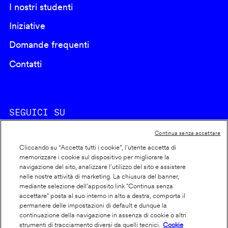
I nostri studenti
Iniziative
Domande frequenti
Contatti
SEGUICI SU
Continua senza accettare
Cliccando su “Accetta tutti i cookie”, l'utente accetta di
memorizzare i cookie sul dispositivo per migliorare la
navigazione del sito, analizzare l'utilizzo del sito e assistere
nelle nostre attività di marketing. La chiusura del banner,
Footer
Cookie policy
mediante selezione dell’apposito link "Continua senza
accettare" posta al suo interno in alto a destra, comporta il
info
Dichiarazione di accessibilità
permanere delle impostazioni di default e dunque la
Privacy
continuazione della navigazione in assenza di cookie o altri
strumenti di tracciamento diversi da quelli tecnici.
Cookie