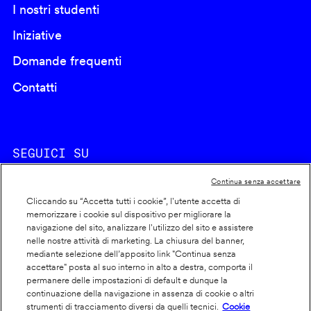
I nostri studenti
Iniziative
Domande frequenti
Contatti
SEGUICI SU
Continua senza accettare
Cliccando su “Accetta tutti i cookie”, l'utente accetta di
memorizzare i cookie sul dispositivo per migliorare la
navigazione del sito, analizzare l'utilizzo del sito e assistere
nelle nostre attività di marketing. La chiusura del banner,
Footer
Cookie policy
mediante selezione dell’apposito link "Continua senza
accettare" posta al suo interno in alto a destra, comporta il
info
Dichiarazione di accessibilità
permanere delle impostazioni di default e dunque la
Privacy
continuazione della navigazione in assenza di cookie o altri
strumenti di tracciamento diversi da quelli tecnici.
Cookie