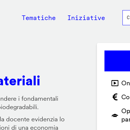
Main
Tematiche
Iniziative
navigation
teriali
On
Co
endere i fondamentali
biodegradabili.
Op
 la docente evidenzia lo
pa
zioni di una economia