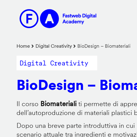
Salta
al
contenuto
principale
Briciole
Home
Digital Creativity
BioDesign – Biomateriali
di
Digital Creativity
pane
BioDesign – Bioma
Il corso
Biomateriali
ti permette di appr
dell’autoproduzione di materiali plastici 
Dopo una breve parte introduttiva in cui
scenario attuale tra ingredienti e motiva