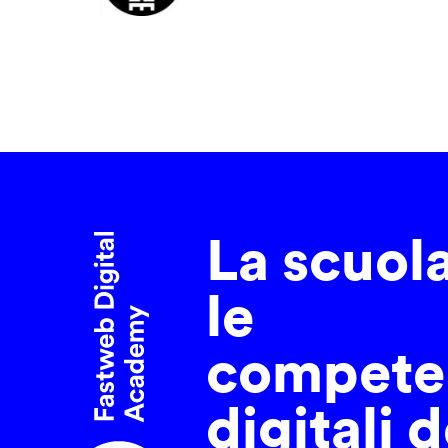
La scuol
le
compete
digitali d