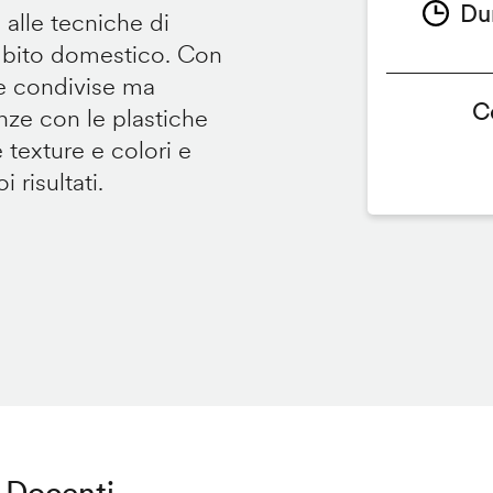
Du
 alle tecniche di
ambito domestico. Con
te condivise ma
C
renze con le plastiche
e texture e colori e
 risultati.
Docenti