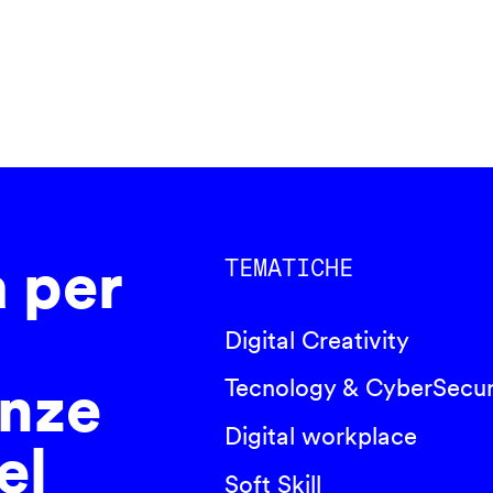
a per
TEMATICHE
Digital Creativity
nze
Tecnology & CyberSecur
Digital workplace
el
Soft Skill