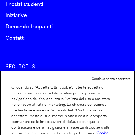
I nostri studenti
Iniziative
Domande frequenti
Contatti
SEGUICI SU
Continua senza accettare
Cliccando su “Accetta tutti i cookie”, l'utente accetta di
memorizzare i cookie sul dispositivo per migliorare la
navigazione del sito, analizzare l'utilizzo del sito e assistere
nelle nostre attività di marketing. La chiusura del banner,
Footer
Cookie policy
mediante selezione dell’apposito link "Continua senza
accettare" posta al suo interno in alto a destra, comporta il
info
Dichiarazione di accessibilità
permanere delle impostazioni di default e dunque la
Privacy
continuazione della navigazione in assenza di cookie o altri
strumenti di tracciamento diversi da quelli tecnici.
Cookie