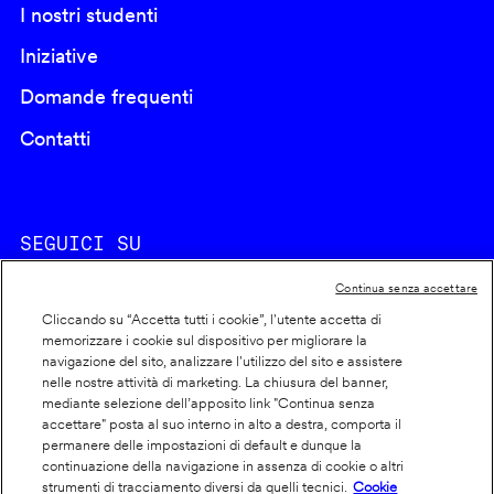
I nostri studenti
Iniziative
Domande frequenti
Contatti
SEGUICI SU
Continua senza accettare
Cliccando su “Accetta tutti i cookie”, l'utente accetta di
memorizzare i cookie sul dispositivo per migliorare la
navigazione del sito, analizzare l'utilizzo del sito e assistere
nelle nostre attività di marketing. La chiusura del banner,
Footer
Cookie policy
mediante selezione dell’apposito link "Continua senza
accettare" posta al suo interno in alto a destra, comporta il
info
Dichiarazione di accessibilità
permanere delle impostazioni di default e dunque la
Privacy
continuazione della navigazione in assenza di cookie o altri
strumenti di tracciamento diversi da quelli tecnici.
Cookie