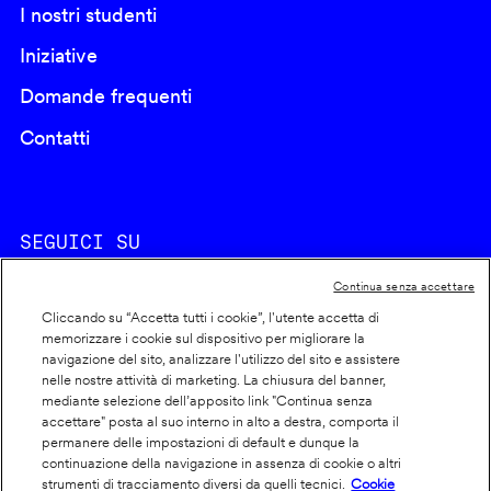
I nostri studenti
Iniziative
Domande frequenti
Contatti
SEGUICI SU
Continua senza accettare
Cliccando su “Accetta tutti i cookie”, l'utente accetta di
memorizzare i cookie sul dispositivo per migliorare la
navigazione del sito, analizzare l'utilizzo del sito e assistere
nelle nostre attività di marketing. La chiusura del banner,
Footer
Cookie policy
mediante selezione dell’apposito link "Continua senza
accettare" posta al suo interno in alto a destra, comporta il
info
Dichiarazione di accessibilità
permanere delle impostazioni di default e dunque la
Privacy
continuazione della navigazione in assenza di cookie o altri
strumenti di tracciamento diversi da quelli tecnici.
Cookie