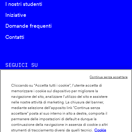
I nostri studenti
Iniziative
Domande frequenti
Contatti
SEGUICI SU
Continua senza accettare
Cliccando su “Accetta tutti i cookie”, l'utente accetta di
memorizzare i cookie sul dispositivo per migliorare la
navigazione del sito, analizzare l'utilizzo del sito e assistere
nelle nostre attività di marketing. La chiusura del banner,
Footer
Cookie policy
mediante selezione dell’apposito link "Continua senza
accettare" posta al suo interno in alto a destra, comporta il
info
Dichiarazione di accessibilità
permanere delle impostazioni di default e dunque la
Privacy
continuazione della navigazione in assenza di cookie o altri
strumenti di tracciamento diversi da quelli tecnici.
Cookie