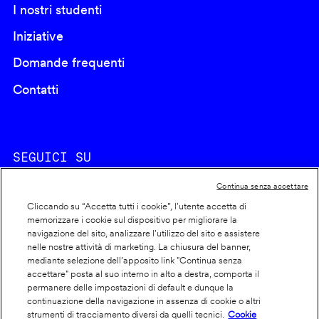
I nostri studenti
Iniziative
Domande frequenti
Contatti
SEGUICI SU
Continua senza accettare
Cliccando su “Accetta tutti i cookie”, l'utente accetta di
memorizzare i cookie sul dispositivo per migliorare la
navigazione del sito, analizzare l'utilizzo del sito e assistere
nelle nostre attività di marketing. La chiusura del banner,
Footer
Cookie policy
mediante selezione dell’apposito link "Continua senza
accettare" posta al suo interno in alto a destra, comporta il
info
Dichiarazione di accessibilità
permanere delle impostazioni di default e dunque la
Privacy
continuazione della navigazione in assenza di cookie o altri
strumenti di tracciamento diversi da quelli tecnici.
Cookie