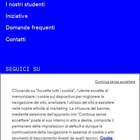
I nostri studenti
Iniziative
Domande frequenti
Contatti
SEGUICI SU
Continua senza accettare
Cliccando su “Accetta tutti i cookie”, l'utente accetta di
memorizzare i cookie sul dispositivo per migliorare la
navigazione del sito, analizzare l'utilizzo del sito e assistere
nelle nostre attività di marketing. La chiusura del banner,
Footer
Cookie policy
mediante selezione dell’apposito link "Continua senza
accettare" posta al suo interno in alto a destra, comporta il
info
Dichiarazione di accessibilità
permanere delle impostazioni di default e dunque la
Privacy
continuazione della navigazione in assenza di cookie o altri
strumenti di tracciamento diversi da quelli tecnici.
Cookie