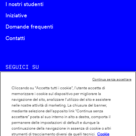
I nostri studenti
Iniziative
Domande frequenti
Contatti
SEGUICI SU
Continua senza accettare
Cliccando su “Accetta tutti i cookie”, l'utente accetta di
memorizzare i cookie sul dispositivo per migliorare la
navigazione del sito, analizzare l'utilizzo del sito e assistere
nelle nostre attività di marketing. La chiusura del banner,
Footer
Cookie policy
mediante selezione dell’apposito link "Continua senza
accettare" posta al suo interno in alto a destra, comporta il
info
Dichiarazione di accessibilità
permanere delle impostazioni di default e dunque la
Privacy
continuazione della navigazione in assenza di cookie o altri
strumenti di tracciamento diversi da quelli tecnici.
Cookie