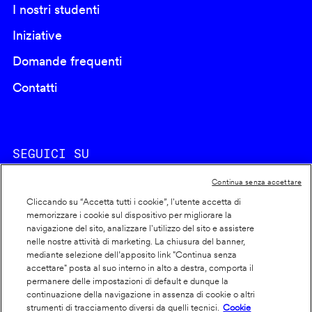
I nostri studenti
Iniziative
Domande frequenti
Contatti
SEGUICI SU
Continua senza accettare
Cliccando su “Accetta tutti i cookie”, l'utente accetta di
memorizzare i cookie sul dispositivo per migliorare la
navigazione del sito, analizzare l'utilizzo del sito e assistere
nelle nostre attività di marketing. La chiusura del banner,
Footer
Cookie policy
mediante selezione dell’apposito link "Continua senza
accettare" posta al suo interno in alto a destra, comporta il
info
Dichiarazione di accessibilità
permanere delle impostazioni di default e dunque la
Privacy
continuazione della navigazione in assenza di cookie o altri
strumenti di tracciamento diversi da quelli tecnici.
Cookie