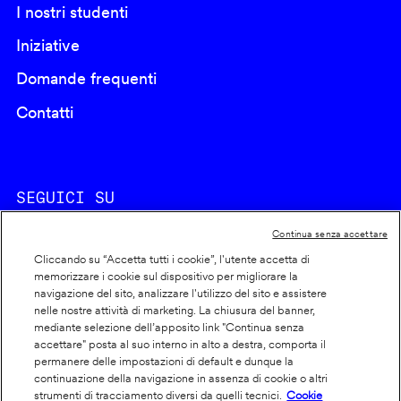
I nostri studenti
Iniziative
Domande frequenti
Contatti
SEGUICI SU
Continua senza accettare
Cliccando su “Accetta tutti i cookie”, l'utente accetta di
memorizzare i cookie sul dispositivo per migliorare la
navigazione del sito, analizzare l'utilizzo del sito e assistere
nelle nostre attività di marketing. La chiusura del banner,
Footer
Cookie policy
mediante selezione dell’apposito link "Continua senza
accettare" posta al suo interno in alto a destra, comporta il
info
Dichiarazione di accessibilità
permanere delle impostazioni di default e dunque la
Privacy
continuazione della navigazione in assenza di cookie o altri
strumenti di tracciamento diversi da quelli tecnici.
Cookie