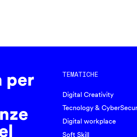
a per
TEMATICHE
Digital Creativity
nze
Tecnology & CyberSecur
Digital workplace
el
Soft Skill