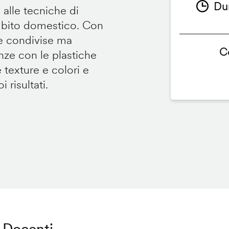
Du
 alle tecniche di
ambito domestico. Con
te condivise ma
C
renze con le plastiche
e texture e colori e
 risultati.
Docenti