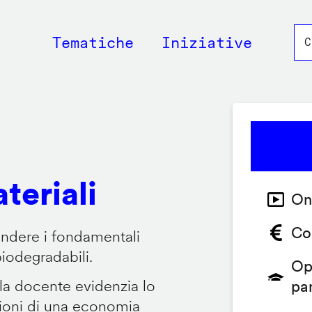
Main
Tematiche
Iniziative
navigation
teriali
On
Co
endere i fondamentali
biodegradabili.
Op
 la docente evidenzia lo
pa
zioni di una economia