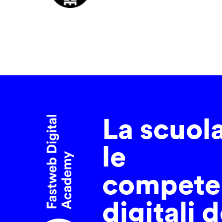
La scuol
le
compete
digitali d