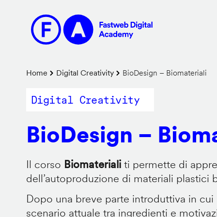
Salta
al
contenuto
principale
Briciole
Home
Digital Creativity
BioDesign – Biomateriali
di
Digital Creativity
pane
BioDesign – Bioma
Il corso
Biomateriali
ti permette di appr
dell’autoproduzione di materiali plastici 
Dopo una breve parte introduttiva in cui
scenario attuale tra ingredienti e motiva