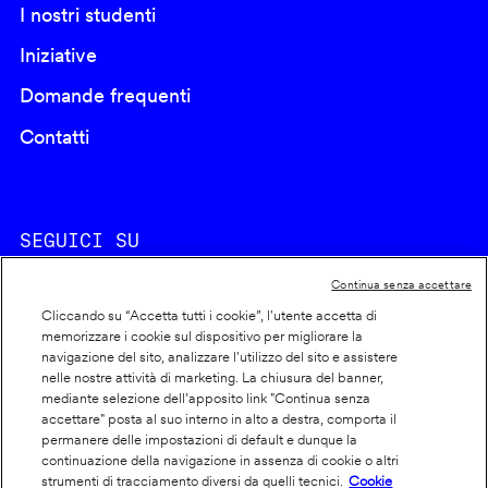
I nostri studenti
Iniziative
Domande frequenti
Contatti
SEGUICI SU
Continua senza accettare
Cliccando su “Accetta tutti i cookie”, l'utente accetta di
memorizzare i cookie sul dispositivo per migliorare la
navigazione del sito, analizzare l'utilizzo del sito e assistere
nelle nostre attività di marketing. La chiusura del banner,
Footer
Cookie policy
mediante selezione dell’apposito link "Continua senza
accettare" posta al suo interno in alto a destra, comporta il
info
Dichiarazione di accessibilità
permanere delle impostazioni di default e dunque la
Privacy
continuazione della navigazione in assenza di cookie o altri
strumenti di tracciamento diversi da quelli tecnici.
Cookie