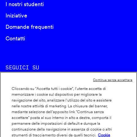
I nostri studenti
Iniziative
Domande frequenti
Contatti
SEGUICI SU
Continua senza accettare
Cliccando su “Accetta tutti i cookie”, l'utente accetta di
memorizzare i cookie sul dispositivo per migliorare la
navigazione del sito, analizzare l'utilizzo del sito e assistere
nelle nostre attività di marketing. La chiusura del banner,
Footer
Cookie policy
mediante selezione dell’apposito link "Continua senza
accettare" posta al suo interno in alto a destra, comporta il
info
Dichiarazione di accessibilità
permanere delle impostazioni di default e dunque la
Privacy
continuazione della navigazione in assenza di cookie o altri
strumenti di tracciamento diversi da quelli tecnici.
Cookie