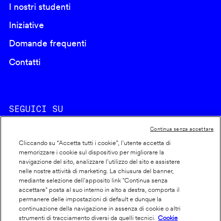
I nostri studenti
Iniziative
Domande frequenti
Contatti
SEGUICI SU
Continua senza accettare
Cliccando su “Accetta tutti i cookie”, l'utente accetta di
memorizzare i cookie sul dispositivo per migliorare la
navigazione del sito, analizzare l'utilizzo del sito e assistere
nelle nostre attività di marketing. La chiusura del banner,
Footer
Cookie policy
mediante selezione dell’apposito link "Continua senza
accettare" posta al suo interno in alto a destra, comporta il
info
Dichiarazione di accessibilità
permanere delle impostazioni di default e dunque la
Privacy
continuazione della navigazione in assenza di cookie o altri
strumenti di tracciamento diversi da quelli tecnici.
Cookie