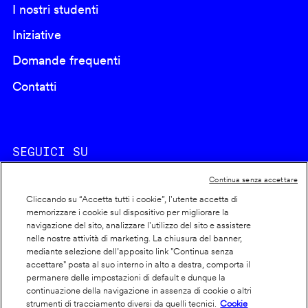
I nostri studenti
Iniziative
Domande frequenti
Contatti
SEGUICI SU
Continua senza accettare
Cliccando su “Accetta tutti i cookie”, l'utente accetta di
memorizzare i cookie sul dispositivo per migliorare la
navigazione del sito, analizzare l'utilizzo del sito e assistere
nelle nostre attività di marketing. La chiusura del banner,
Footer
Cookie policy
mediante selezione dell’apposito link "Continua senza
accettare" posta al suo interno in alto a destra, comporta il
info
Dichiarazione di accessibilità
permanere delle impostazioni di default e dunque la
Privacy
continuazione della navigazione in assenza di cookie o altri
strumenti di tracciamento diversi da quelli tecnici.
Cookie