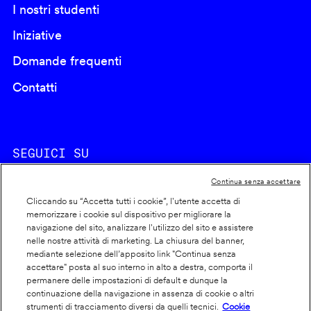
I nostri studenti
Iniziative
Domande frequenti
Contatti
SEGUICI SU
Continua senza accettare
Cliccando su “Accetta tutti i cookie”, l'utente accetta di
memorizzare i cookie sul dispositivo per migliorare la
navigazione del sito, analizzare l'utilizzo del sito e assistere
nelle nostre attività di marketing. La chiusura del banner,
Footer
Cookie policy
mediante selezione dell’apposito link "Continua senza
accettare" posta al suo interno in alto a destra, comporta il
info
Dichiarazione di accessibilità
permanere delle impostazioni di default e dunque la
Privacy
continuazione della navigazione in assenza di cookie o altri
strumenti di tracciamento diversi da quelli tecnici.
Cookie