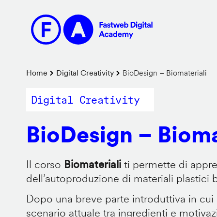
Salta
al
contenuto
principale
Briciole
Home
Digital Creativity
BioDesign – Biomateriali
di
Digital Creativity
pane
BioDesign – Bioma
Il corso
Biomateriali
ti permette di appr
dell’autoproduzione di materiali plastici 
Dopo una breve parte introduttiva in cui
scenario attuale tra ingredienti e motiva