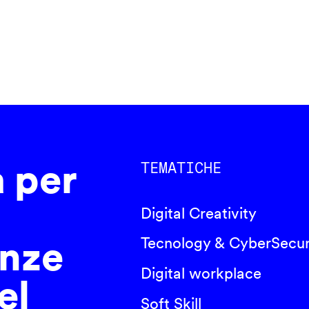
a per
TEMATICHE
Digital Creativity
nze
Tecnology & CyberSecur
Digital workplace
el
Soft Skill