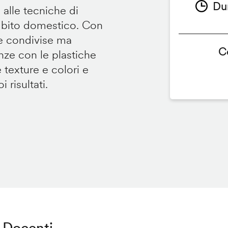
Du
 alle tecniche di
ambito domestico. Con
te condivise ma
C
renze con le plastiche
e texture e colori e
 risultati.
Docenti