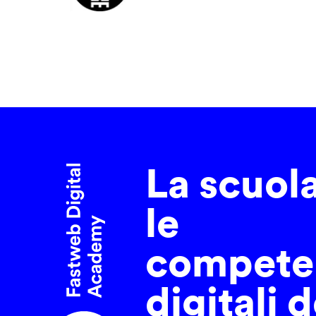
La scuol
le
compete
digitali d