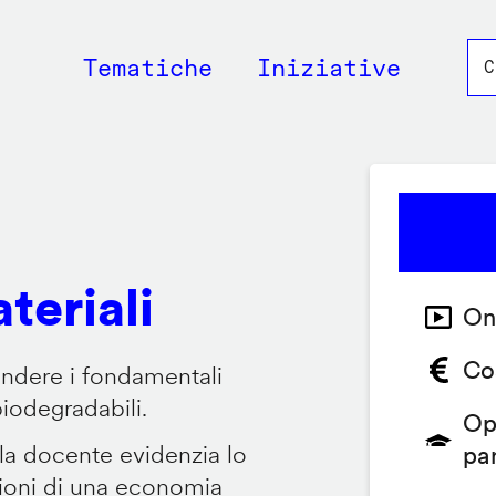
Main
Tematiche
Iniziative
navigation
teriali
On
Co
endere i fondamentali
biodegradabili.
Op
 la docente evidenzia lo
pa
zioni di una economia