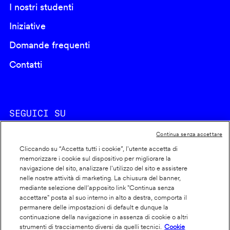
I nostri studenti
Iniziative
Domande frequenti
Contatti
SEGUICI SU
Continua senza accettare
Cliccando su “Accetta tutti i cookie”, l'utente accetta di
memorizzare i cookie sul dispositivo per migliorare la
navigazione del sito, analizzare l'utilizzo del sito e assistere
nelle nostre attività di marketing. La chiusura del banner,
Footer
Cookie policy
mediante selezione dell’apposito link "Continua senza
accettare" posta al suo interno in alto a destra, comporta il
info
Dichiarazione di accessibilità
permanere delle impostazioni di default e dunque la
Privacy
continuazione della navigazione in assenza di cookie o altri
strumenti di tracciamento diversi da quelli tecnici.
Cookie