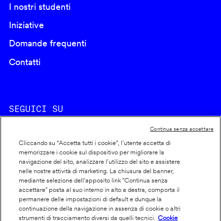
I nostri studenti
Iniziative
Domande frequenti
Contatti
SEGUICI SU
Continua senza accettare
Cliccando su “Accetta tutti i cookie”, l'utente accetta di
memorizzare i cookie sul dispositivo per migliorare la
navigazione del sito, analizzare l'utilizzo del sito e assistere
nelle nostre attività di marketing. La chiusura del banner,
Footer
Cookie policy
mediante selezione dell’apposito link "Continua senza
accettare" posta al suo interno in alto a destra, comporta il
info
Dichiarazione di accessibilità
permanere delle impostazioni di default e dunque la
Privacy
continuazione della navigazione in assenza di cookie o altri
strumenti di tracciamento diversi da quelli tecnici.
Cookie