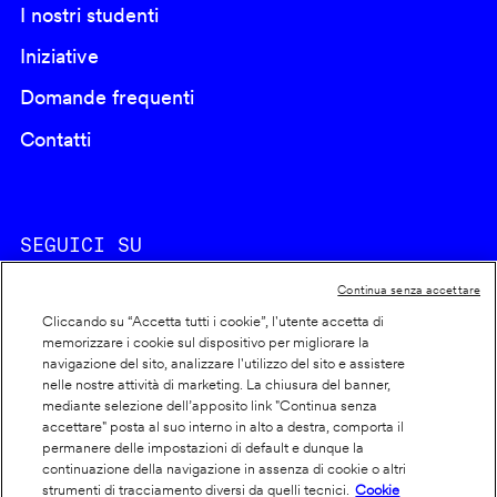
I nostri studenti
Iniziative
Domande frequenti
Contatti
SEGUICI SU
Continua senza accettare
Cliccando su “Accetta tutti i cookie”, l'utente accetta di
memorizzare i cookie sul dispositivo per migliorare la
navigazione del sito, analizzare l'utilizzo del sito e assistere
nelle nostre attività di marketing. La chiusura del banner,
Footer
Cookie policy
mediante selezione dell’apposito link "Continua senza
accettare" posta al suo interno in alto a destra, comporta il
info
Dichiarazione di accessibilità
permanere delle impostazioni di default e dunque la
Privacy
continuazione della navigazione in assenza di cookie o altri
strumenti di tracciamento diversi da quelli tecnici.
Cookie