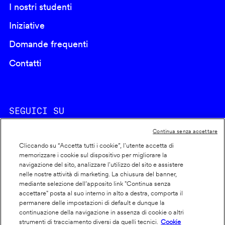
I nostri studenti
Iniziative
Domande frequenti
Contatti
SEGUICI SU
Continua senza accettare
Cliccando su “Accetta tutti i cookie”, l'utente accetta di
memorizzare i cookie sul dispositivo per migliorare la
navigazione del sito, analizzare l'utilizzo del sito e assistere
nelle nostre attività di marketing. La chiusura del banner,
Footer
Cookie policy
mediante selezione dell’apposito link "Continua senza
accettare" posta al suo interno in alto a destra, comporta il
info
Dichiarazione di accessibilità
permanere delle impostazioni di default e dunque la
Privacy
continuazione della navigazione in assenza di cookie o altri
strumenti di tracciamento diversi da quelli tecnici.
Cookie