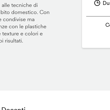
Du
 alle tecniche di
ambito domestico. Con
te condivise ma
C
renze con le plastiche
e texture e colori e
 risultati.
Docenti