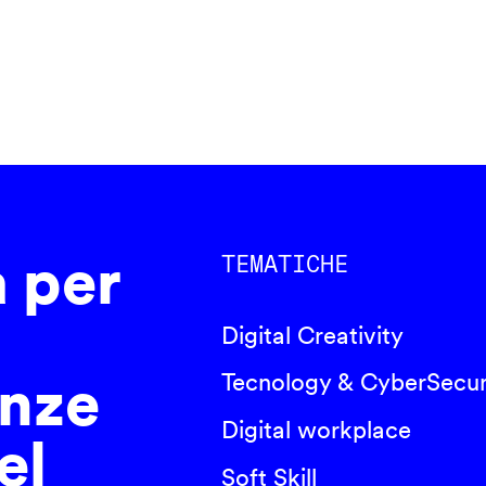
a per
TEMATICHE
Digital Creativity
nze
Tecnology & CyberSecur
Digital workplace
el
Soft Skill