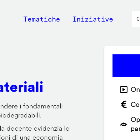
Main
Tematiche
Iniziative
navigation
teriali
On
Co
endere i fondamentali
biodegradabili.
Op
 la docente evidenzia lo
pa
zioni di una economia