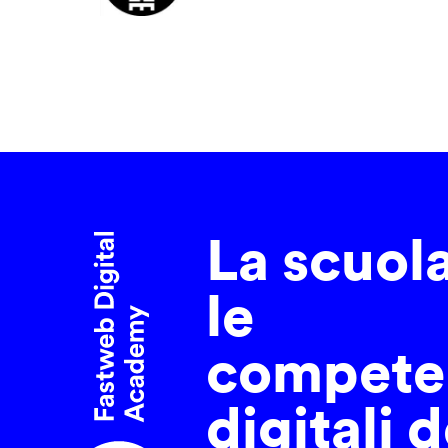
La scuol
le
compete
digitali d