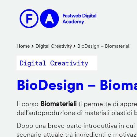
Salta
al
contenuto
principale
Briciole
Home
Digital Creativity
BioDesign – Biomateriali
di
Digital Creativity
pane
BioDesign – Bioma
Il corso
Biomateriali
ti permette di appr
dell’autoproduzione di materiali plastici 
Dopo una breve parte introduttiva in cui
scenario attuale tra ingredienti e motiva