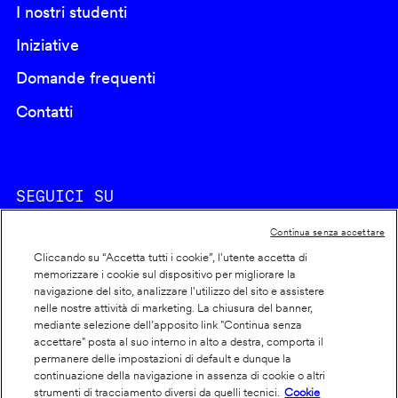
I nostri studenti
Iniziative
Domande frequenti
Contatti
SEGUICI SU
Continua senza accettare
Cliccando su “Accetta tutti i cookie”, l'utente accetta di
memorizzare i cookie sul dispositivo per migliorare la
navigazione del sito, analizzare l'utilizzo del sito e assistere
nelle nostre attività di marketing. La chiusura del banner,
Footer
Cookie policy
mediante selezione dell’apposito link "Continua senza
accettare" posta al suo interno in alto a destra, comporta il
info
Dichiarazione di accessibilità
permanere delle impostazioni di default e dunque la
Privacy
continuazione della navigazione in assenza di cookie o altri
strumenti di tracciamento diversi da quelli tecnici.
Cookie