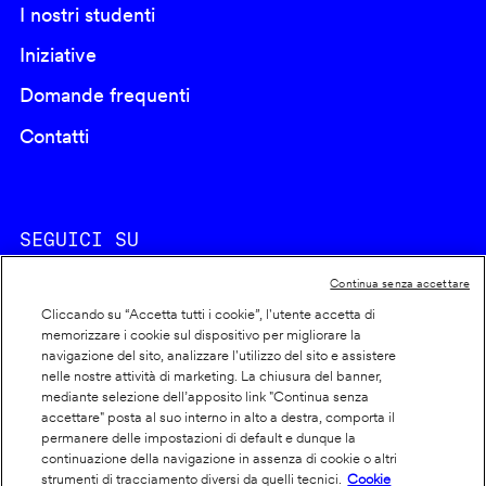
I nostri studenti
Iniziative
Domande frequenti
Contatti
SEGUICI SU
Continua senza accettare
Cliccando su “Accetta tutti i cookie”, l'utente accetta di
memorizzare i cookie sul dispositivo per migliorare la
navigazione del sito, analizzare l'utilizzo del sito e assistere
nelle nostre attività di marketing. La chiusura del banner,
Footer
Cookie policy
mediante selezione dell’apposito link "Continua senza
accettare" posta al suo interno in alto a destra, comporta il
info
Dichiarazione di accessibilità
permanere delle impostazioni di default e dunque la
Privacy
continuazione della navigazione in assenza di cookie o altri
strumenti di tracciamento diversi da quelli tecnici.
Cookie