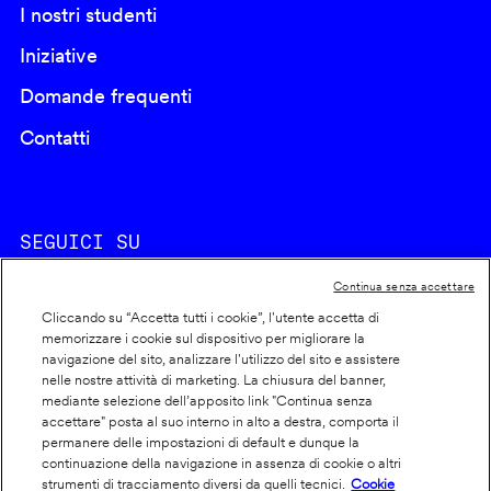
I nostri studenti
Iniziative
Domande frequenti
Contatti
SEGUICI SU
Continua senza accettare
Cliccando su “Accetta tutti i cookie”, l'utente accetta di
memorizzare i cookie sul dispositivo per migliorare la
navigazione del sito, analizzare l'utilizzo del sito e assistere
nelle nostre attività di marketing. La chiusura del banner,
Footer
Cookie policy
mediante selezione dell’apposito link "Continua senza
accettare" posta al suo interno in alto a destra, comporta il
info
Dichiarazione di accessibilità
permanere delle impostazioni di default e dunque la
Privacy
continuazione della navigazione in assenza di cookie o altri
strumenti di tracciamento diversi da quelli tecnici.
Cookie