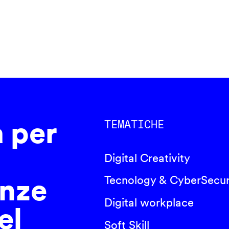
a per
TEMATICHE
Digital Creativity
nze
Tecnology & CyberSecur
Digital workplace
el
Soft Skill