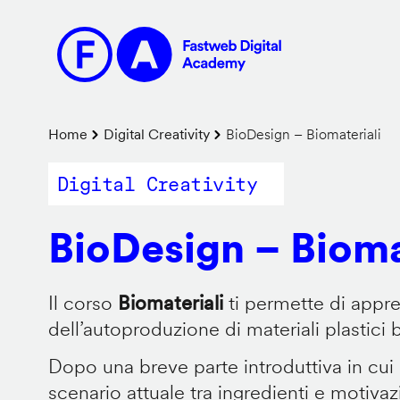
Salta
al
contenuto
principale
Briciole
Home
Digital Creativity
BioDesign – Biomateriali
di
Digital Creativity
pane
BioDesign – Bioma
Il corso
Biomateriali
ti permette di appr
dell’autoproduzione di materiali plastici 
Dopo una breve parte introduttiva in cui
scenario attuale tra ingredienti e motiva