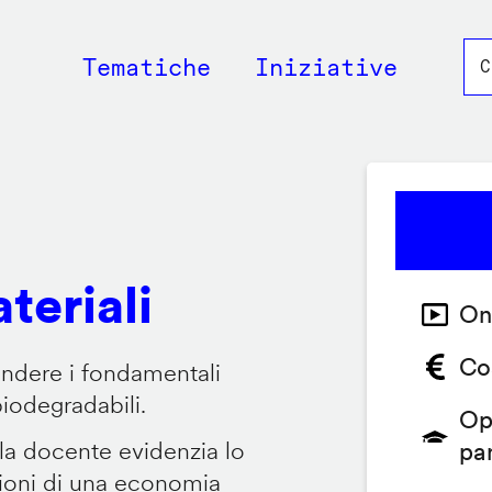
Main
Tematiche
Iniziative
navigation
teriali
On
Co
endere i fondamentali
biodegradabili.
Op
 la docente evidenzia lo
pa
zioni di una economia