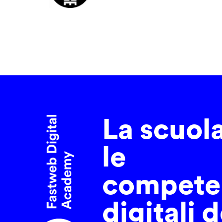
La scuol
le
compete
digitali d