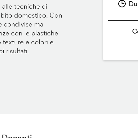
Du
 alle tecniche di
ambito domestico. Con
te condivise ma
C
renze con le plastiche
e texture e colori e
 risultati.
Docenti