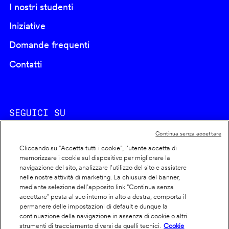
I nostri studenti
Iniziative
Domande frequenti
Contatti
SEGUICI SU
Continua senza accettare
Cliccando su “Accetta tutti i cookie”, l'utente accetta di
memorizzare i cookie sul dispositivo per migliorare la
navigazione del sito, analizzare l'utilizzo del sito e assistere
nelle nostre attività di marketing. La chiusura del banner,
Footer
Cookie policy
mediante selezione dell’apposito link "Continua senza
accettare" posta al suo interno in alto a destra, comporta il
info
Dichiarazione di accessibilità
permanere delle impostazioni di default e dunque la
Privacy
continuazione della navigazione in assenza di cookie o altri
strumenti di tracciamento diversi da quelli tecnici.
Cookie