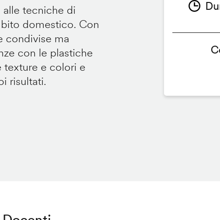
Du
 alle tecniche di
ambito domestico. Con
te condivise ma
C
renze con le plastiche
e texture e colori e
 risultati.
Docenti