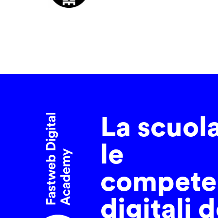
La scuol
le
compete
digitali d