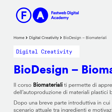
Salta
al
contenuto
principale
Briciole
Home
Digital Creativity
BioDesign – Biomateriali
di
Digital Creativity
pane
BioDesign – Bioma
Il corso
Biomateriali
ti permette di appr
dell’autoproduzione di materiali plastici 
Dopo una breve parte introduttiva in cui
scenario attuale tra ingredienti e motiva