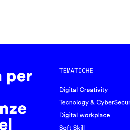
a per
TEMATICHE
Digital Creativity
nze
Tecnology & CyberSecur
Digital workplace
el
Soft Skill