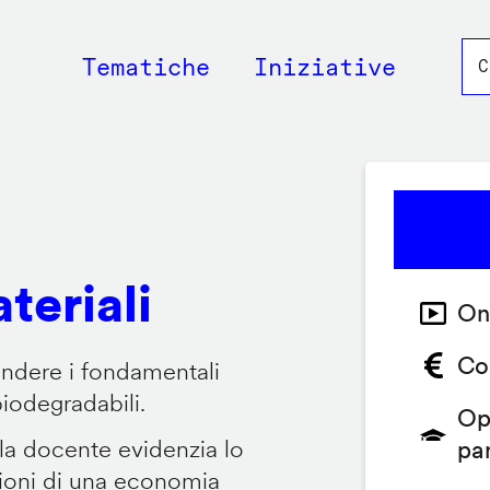
Main
Tematiche
Iniziative
navigation
teriali
On
Co
endere i fondamentali
biodegradabili.
Op
 la docente evidenzia lo
pa
zioni di una economia