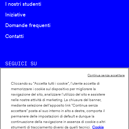
I nostri studenti
Iniziative
Domande frequenti
Contatti
SEGUICI SU
Continua senza accettare
Cliccando su “Accetta tutti i cookie”, l'utente accetta di
memorizzare i cookie sul dispositivo per migliorare la
navigazione del sito, analizzare l'utilizzo del sito e assistere
nelle nostre attività di marketing. La chiusura del banner,
Footer
Cookie policy
mediante selezione dell’apposito link "Continua senza
accettare" posta al suo interno in alto a destra, comporta il
info
Dichiarazione di accessibilità
permanere delle impostazioni di default e dunque la
Privacy
continuazione della navigazione in assenza di cookie o altri
strumenti di tracciamento diversi da quelli tecnici.
Cookie