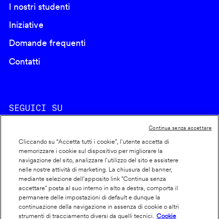
I nostri studenti
Iniziative
Domande frequenti
Contatti
SEGUICI SU
Continua senza accettare
Cliccando su “Accetta tutti i cookie”, l'utente accetta di
memorizzare i cookie sul dispositivo per migliorare la
navigazione del sito, analizzare l'utilizzo del sito e assistere
nelle nostre attività di marketing. La chiusura del banner,
Footer
Cookie policy
mediante selezione dell’apposito link "Continua senza
accettare" posta al suo interno in alto a destra, comporta il
info
Dichiarazione di accessibilità
permanere delle impostazioni di default e dunque la
Privacy
continuazione della navigazione in assenza di cookie o altri
strumenti di tracciamento diversi da quelli tecnici.
Cookie