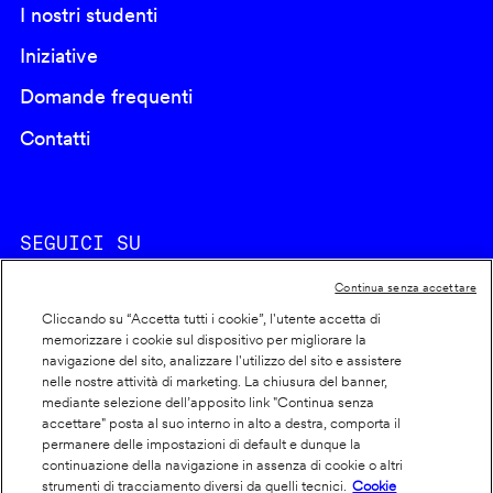
I nostri studenti
Iniziative
Domande frequenti
Contatti
SEGUICI SU
Continua senza accettare
Cliccando su “Accetta tutti i cookie”, l'utente accetta di
memorizzare i cookie sul dispositivo per migliorare la
navigazione del sito, analizzare l'utilizzo del sito e assistere
nelle nostre attività di marketing. La chiusura del banner,
Footer
Cookie policy
mediante selezione dell’apposito link "Continua senza
accettare" posta al suo interno in alto a destra, comporta il
info
Dichiarazione di accessibilità
permanere delle impostazioni di default e dunque la
Privacy
continuazione della navigazione in assenza di cookie o altri
strumenti di tracciamento diversi da quelli tecnici.
Cookie