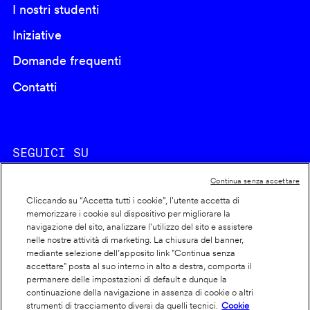
I nostri studenti
Iniziative
Domande frequenti
Contatti
SEGUICI SU
Continua senza accettare
Cliccando su “Accetta tutti i cookie”, l'utente accetta di
memorizzare i cookie sul dispositivo per migliorare la
navigazione del sito, analizzare l'utilizzo del sito e assistere
nelle nostre attività di marketing. La chiusura del banner,
Footer
Cookie policy
mediante selezione dell’apposito link "Continua senza
accettare" posta al suo interno in alto a destra, comporta il
info
Dichiarazione di accessibilità
permanere delle impostazioni di default e dunque la
Privacy
continuazione della navigazione in assenza di cookie o altri
strumenti di tracciamento diversi da quelli tecnici.
Cookie