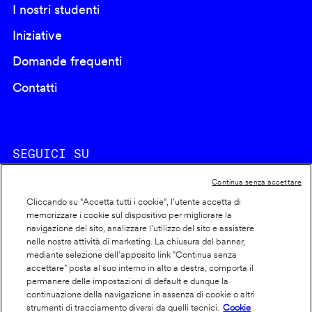
I nostri studenti
Iniziative
Domande frequenti
Contatti
SEGUICI SU
Continua senza accettare
Cliccando su “Accetta tutti i cookie”, l'utente accetta di
memorizzare i cookie sul dispositivo per migliorare la
navigazione del sito, analizzare l'utilizzo del sito e assistere
nelle nostre attività di marketing. La chiusura del banner,
Footer
Cookie policy
mediante selezione dell’apposito link "Continua senza
accettare" posta al suo interno in alto a destra, comporta il
info
Dichiarazione di accessibilità
permanere delle impostazioni di default e dunque la
Privacy
continuazione della navigazione in assenza di cookie o altri
strumenti di tracciamento diversi da quelli tecnici.
Cookie