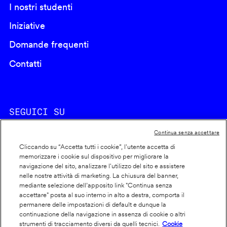
I nostri studenti
Iniziative
Domande frequenti
Contatti
SEGUICI SU
Continua senza accettare
Cliccando su “Accetta tutti i cookie”, l'utente accetta di
memorizzare i cookie sul dispositivo per migliorare la
navigazione del sito, analizzare l'utilizzo del sito e assistere
nelle nostre attività di marketing. La chiusura del banner,
Footer
Cookie policy
mediante selezione dell’apposito link "Continua senza
accettare" posta al suo interno in alto a destra, comporta il
info
Dichiarazione di accessibilità
permanere delle impostazioni di default e dunque la
Privacy
continuazione della navigazione in assenza di cookie o altri
strumenti di tracciamento diversi da quelli tecnici.
Cookie