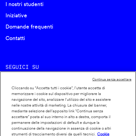
I nostri studenti
Iniziative
Domande frequenti
Contatti
SEGUICI SU
Continua senza accettare
Cliccando su “Accetta tutti i cookie”, l'utente accetta di
memorizzare i cookie sul dispositivo per migliorare la
navigazione del sito, analizzare l'utilizzo del sito e assistere
nelle nostre attività di marketing. La chiusura del banner,
Footer
Cookie policy
mediante selezione dell’apposito link "Continua senza
accettare" posta al suo interno in alto a destra, comporta il
info
Dichiarazione di accessibilità
permanere delle impostazioni di default e dunque la
Privacy
continuazione della navigazione in assenza di cookie o altri
strumenti di tracciamento diversi da quelli tecnici.
Cookie