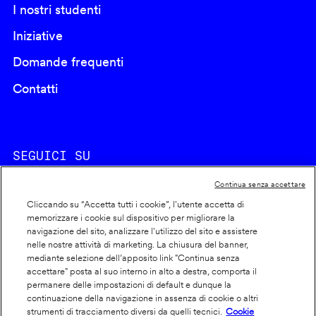
I nostri studenti
Iniziative
Domande frequenti
Contatti
SEGUICI SU
Continua senza accettare
Cliccando su “Accetta tutti i cookie”, l'utente accetta di
memorizzare i cookie sul dispositivo per migliorare la
navigazione del sito, analizzare l'utilizzo del sito e assistere
nelle nostre attività di marketing. La chiusura del banner,
Footer
Cookie policy
mediante selezione dell’apposito link "Continua senza
accettare" posta al suo interno in alto a destra, comporta il
info
Dichiarazione di accessibilità
permanere delle impostazioni di default e dunque la
Privacy
continuazione della navigazione in assenza di cookie o altri
strumenti di tracciamento diversi da quelli tecnici.
Cookie