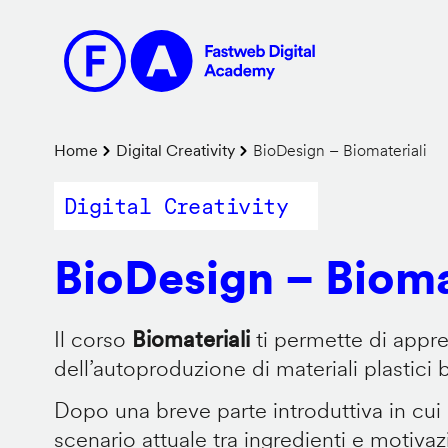
Salta
al
contenuto
principale
Briciole
Home
Digital Creativity
BioDesign – Biomateriali
di
Digital Creativity
pane
BioDesign – Bioma
Il corso
Biomateriali
ti permette di appr
dell’autoproduzione di materiali plastici 
Dopo una breve parte introduttiva in cui
scenario attuale tra ingredienti e motiva