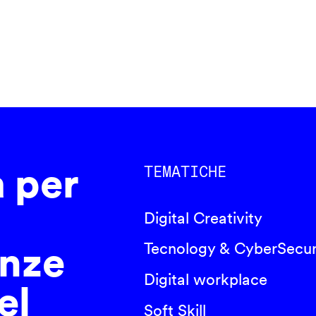
a per
TEMATICHE
Digital Creativity
nze
Tecnology & CyberSecur
Digital workplace
el
Soft Skill