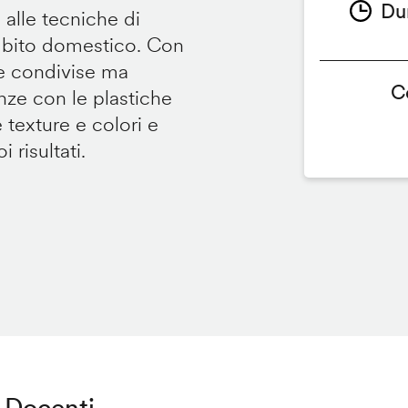
Du
 alle tecniche di
ambito domestico. Con
te condivise ma
C
renze con le plastiche
e texture e colori e
 risultati.
Docenti