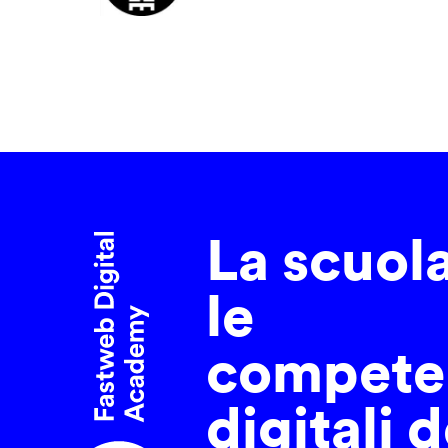
La scuol
le
compete
digitali d