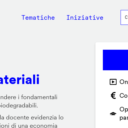
Main
Tematiche
Iniziative
navigation
teriali
On
Co
endere i fondamentali
biodegradabili.
Op
 la docente evidenzia lo
pa
zioni di una economia